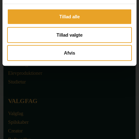
Giv en gave
Tidligere elever
Tillad alle
Cookiepolitik
Tillad valgte
UNDERVISNING
Afvis
Undervisning
Forskning
Elevproduktioner
Studietur
VALGFAG
Valgfag
Spilskaber
Creator