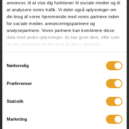
annoncer, til at vise dig funktioner til sociale medier og til
at analysere vores trafik. Vi deler også oplysninger om
din brug af vores hjemmeside med vores partnere inden
for sociale medier, annonceringspartnere og
analysepartnere. Vores partnere kan kombinere disse
data med andre oplysninger, du har givet dem, eller som
de har indsamlet fra din brug af deres tjenester.
Samtykkevalg
Nødvendig
OM ØSTERSKOV
Præferencer
Østerskov familien
Historien om Østerskov
Statistik
Specialafdelingen Tanken
Medarbejdere
Skolekredsen
Marketing
Offentlig information