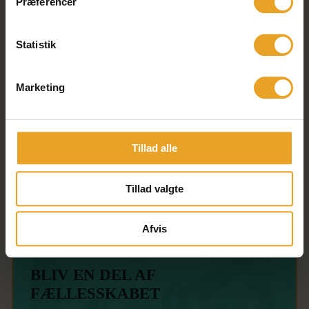
Præferencer
Statistik
OPLEV FÆLLESSKABET
Vil du gerne kigge forbi og møde os? Måske se,
Marketing
om Østerskov Efterskole er noget for dig?
Besøg os på Østerskov
Tillad alle
Tillad valgte
Afvis
BLIV EN DEL AF
FÆLLESSKABET