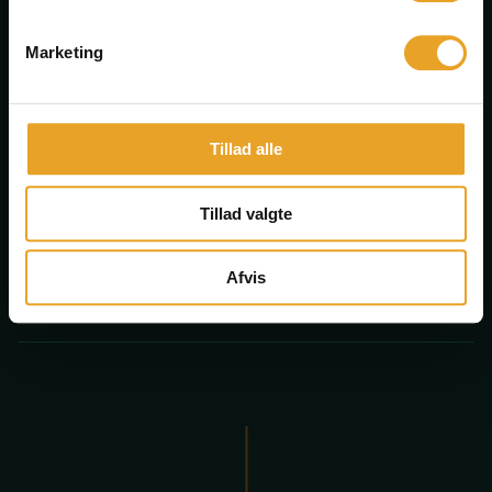
valgfag?
Marketing
Character sheet
Tillad alle
Moduler afsluttes med
Tillad valgte
fordybelsesdag
Afvis
Valgfagsansvarlige og bemanding