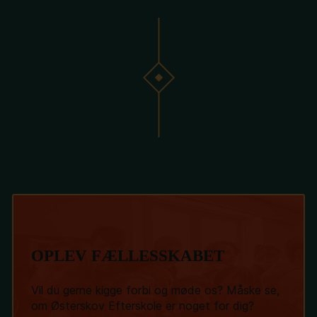
OPLEV FÆLLESSKABET
Vil du gerne kigge forbi og møde os? Måske se,
om Østerskov Efterskole er noget for dig?