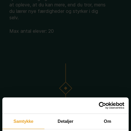
at opleve, at du kan mere, end du tror, mens
du lærer nye færdigheder og styrker i dig
selv.
Max antal elever: 20
Samtykke
Detaljer
Om