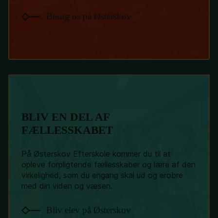
Besøg os på Østerskov
BLIV EN DEL AF
FÆLLESSKABET
På Østerskov Efterskole kommer du til at
opleve forpligtende fællesskaber og lære af den
virkelighed, som du engang skal ud og erobre
med din viden og væsen.
Bliv elev på Østerskov