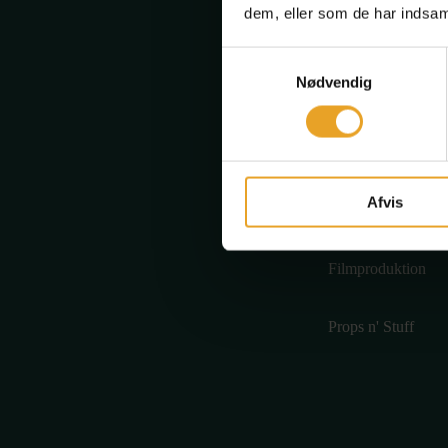
dem, eller som de har indsaml
Design - smykker 
Samtykkevalg
dimser
Nødvendig
Medieval Madness
Madkunst for
Afvis
Teenagere
Filmproduktion
Props n' Stuff