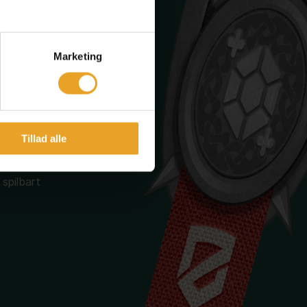
Marketing
 første halvdel
sammen. Den
 hvert vores
tspillets
Tillad alle
et - nemlig at
akke en
spilbart