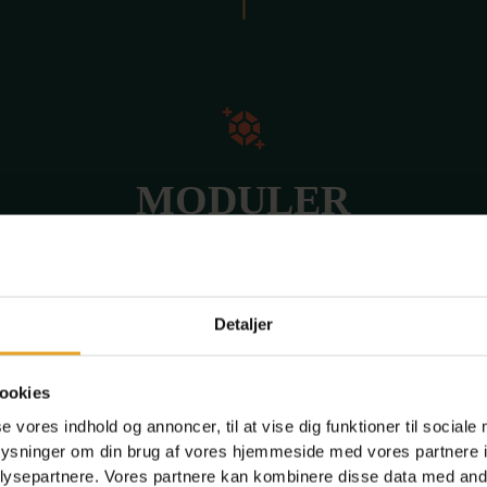
MODULER
Fordeling af moduler på de fire perioder samt
angivelse af hvilke titler de kan udløse, hvilke
undervisere der er på, hvad de indeholder og
Detaljer
hvor mange der kan være på holdet.
ookies
se vores indhold og annoncer, til at vise dig funktioner til sociale
oplysninger om din brug af vores hjemmeside med vores partnere i
Byg et brætspil
ysepartnere. Vores partnere kan kombinere disse data med andr